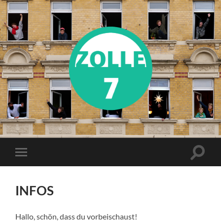
Zolle7
Suchfe
Mobile-
ein-/a
Menü
ein-/ausblenden
INFOS
Hallo, schön, dass du vorbeischaust!